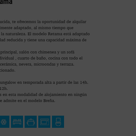
tama
ucida, te ofrecemos la oportunidad de alquilar
lmente adaptado, al mismo tiempo que
y la naturaleza. El modelo Retama está adaptado
dad reducida y tiene una capacidad máxima de
principal, salón con chimenea y un sofá
ividual , cuarto de baño, cocina con todo el
ocerámica, nevera, microondas y terraza.
icionado.
bungalow en temporada alta a partir de las 14h.
 12h.
s en esta modalidad de alojamiento en ningún
 se admite en el modelo Breña.