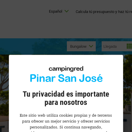
Español
Calcula tú presupuesto y haz tú r
Bungalow
campingred
Pinar San José
Tu privacidad es importante
para nosotros
Este sitio web utiliza cookies propias y de terceros
para ofrecer un mejor servicio y ofrecer servicios
personalizados. Si continua navegando,