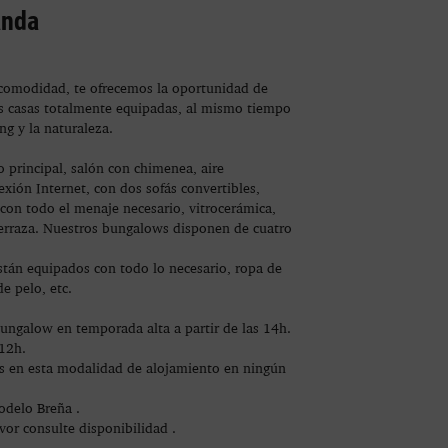
anda
 comodidad, te ofrecemos la oportunidad de
as casas totalmente equipadas, al mismo tiempo
ng y la naturaleza.
 principal, salón con chimenea, aire
xión Internet, con dos sofás convertibles,
 con todo el menaje necesario, vitrocerámica,
erraza. Nuestros bungalows disponen de cuatro
tán equipados con todo lo necesario, ropa de
e pelo, etc.
bungalow en temporada alta a partir de las 14h.
 12h.
s en esta modalidad de alojamiento en ningún
odelo Breña .
avor consulte disponibilidad .