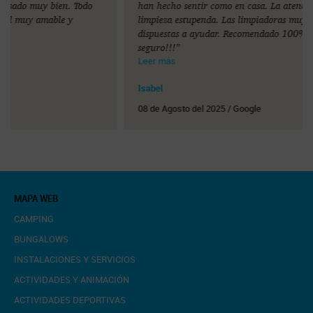
han hecho sentir como en casa. La atención en recepción y la
limpieza estupenda. Las limpiadoras muy pendientes y siempre
dispuestas a ayudar. Recomendado 100%. Volveremos
seguro!!!”
Leer más
Isabel
08 de Agosto del 2025 / Google
MAPA WEB
CAMPING
BUNGALOWS
INSTALACIONES Y SERVICIOS
ACTIVIDADES Y ANIMACIÓN
ACTIVIDADES DEPORTIVAS