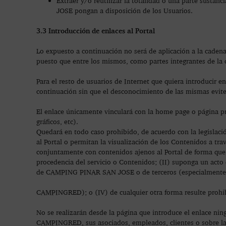
Extraer y/o reutilizar la totalidad o una parte susta
JOSE pongan a disposición de los Usuarios.
3.3 Introducción de enlaces al Portal
Lo expuesto a continuación no será de aplicación a la ca
puesto que entre los mismos, como partes integrantes de la c
Para el resto de usuarios de Internet que quiera introducir e
continuación sin que el desconocimiento de las mismas evite 
El enlace únicamente vinculará con la home page o página pri
gráficos, etc).
Quedará en todo caso prohibido, de acuerdo con la legislaci
al Portal o permitan la visualización de los Contenidos a trav
conjuntamente con contenidos ajenos al Portal de forma que:
procedencia del servicio o Contenidos; (II) suponga un acto 
de CAMPING PINAR SAN JOSE o de terceros (especialmente
CAMPINGRED); o (IV) de cualquier otra forma resulte prohibi
No se realizarán desde la página que introduce el enlace n
CAMPINGRED, sus asociados, empleados, clientes o sobre la c