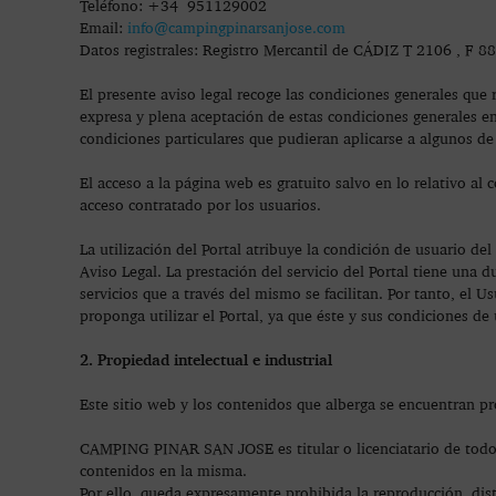
Teléfono: +34 951129002
Email:
info@campingpinarsanjose.com
Datos registrales: Registro Mercantil de CÁDIZ T 2106 , F 8
El presente aviso legal recoge las condiciones generales que r
expresa y plena aceptación de estas condiciones generales en
condiciones particulares que pudieran aplicarse a algunos de 
El acceso a la página web es gratuito salvo en lo relativo al
acceso contratado por los usuarios.
La utilización del Portal atribuye la condición de usuario del
Aviso Legal. La prestación del servicio del Portal tiene una 
servicios que a través del mismo se facilitan. Por tanto, el 
proponga utilizar el Portal, ya que éste y sus condiciones de
2. Propiedad intelectual e industrial
Este sitio web y los contenidos que alberga se encuentran pr
CAMPING PINAR SAN JOSE es titular o licenciatario de todos
contenidos en la misma.
Por ello, queda expresamente prohibida la reproducción, dist