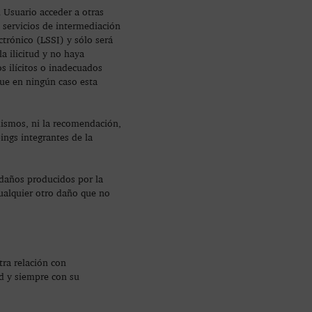
l Usuario acceder a otras
 servicios de intermediación
ctrónico (LSSI) y sólo será
a ilicitud y no haya
s ilícitos o inadecuados
ue en ningún caso esta
mismos, ni la recomendación,
ngs integrantes de la
daños producidos por la
 cualquier otro daño que no
ra relación con
d y siempre con su