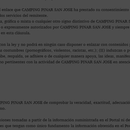
 el enlace que CAMPING PINAR SAN JOSE ha prestado su consentimiento p
los servicios del remitente.
va, gráfica o mixta o cualquier otro signo distintivo de CAMPING PINAR
 ley o expresamente autorizados por CAMPING PINAR SAN JOSE y siempre 
 en esta cláusula.
con la ley y no podrá en ningún caso disponer o enlazar con contenidos 
nas costumbres (pornográficos, violentos, racistas, etc.); (II) induzcan o
, respalda, se adhiere o de cualquier manera apoya, las ideas, manifes
os o no pertinentes con la actividad de CAMPING PINAR SAN JOSE en atenci
CAMPING PINAR SAN JOSE de comprobar la veracidad, exactitud, adecuació
smo.
es tomadas a partir de la información suministrada en el Portal ni de 
es que tengan como único fundamento la información obtenida en el Port