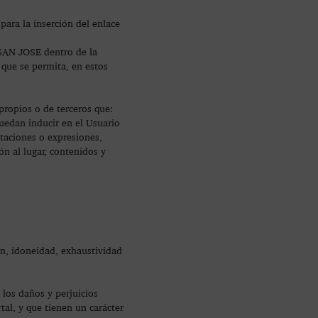
ara la inserción del enlace
 SAN JOSE dentro de la
que se permita, en estos
propios o de terceros que:
 puedan inducir en el Usuario
taciones o expresiones,
ón al lugar, contenidos y
n, idoneidad, exhaustividad
los daños y perjuicios
al, y que tienen un carácter