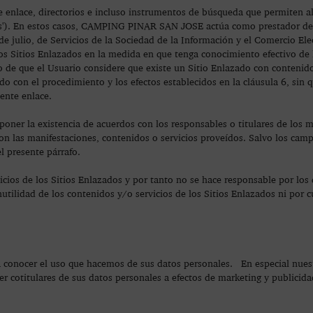
 de enlace, directorios e incluso instrumentos de búsqueda que permiten a
ados'). En estos casos, CAMPING PINAR SAN JOSE actúa como prestador de
e julio, de Servicios de la Sociedad de la Información y el Comercio Ele
os Sitios Enlazados en la medida en que tenga conocimiento efectivo de l
to de que el Usuario considere que existe un Sitio Enlazado con contenido
n el procedimiento y los efectos establecidos en la cláusula 6, sin q
iente enlace.
poner la existencia de acuerdos con los responsables o titulares de los 
as manifestaciones, contenidos o servicios proveídos. Salvo los campi
 presente párrafo.
s de los Sitios Enlazados y por tanto no se hace responsable por los 
 inutilidad de los contenidos y/o servicios de los Sitios Enlazados ni por
a conocer el uso que hacemos de sus datos personales. En especial nuest
otitulares de sus datos personales a efectos de marketing y publicida