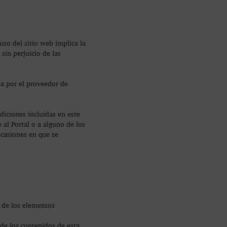
uso del sitio web implica la
sin perjuicio de las
da por el proveedor de
ndiciones incluidas en este
 al Portal o a alguno de los
ocasiones en que se
 de los elementos
 de los contenidos de esta