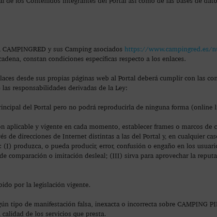
ncial de los Contenidos integrantes del Portal así como de las bases de
dena CAMPINGRED y sus Camping asociados
https://www.campingred.es/n
adena, constan condiciones específicas respecto a los enlaces.
nlaces desde sus propias páginas web al Portal deberá cumplir con las co
las responsabilidades derivadas de la Ley:
ncipal del Portal pero no podrá reproducirla de ninguna forma (online li
ón aplicable y vigente en cada momento, establecer frames o marcos de 
és de direcciones de Internet distintas a las del Portal y, en cualquier ca
 (I) produzca, o pueda producir, error, confusión o engaño en los usuari
de comparación o imitación desleal; (III) sirva para aprovechar la reputa
do por la legislación vigente.
ingún tipo de manifestación falsa, inexacta o incorrecta sobre CAMPING
alidad de los servicios que presta.