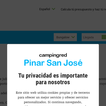
Español
Calcula tú presupuesto y haz tú r
Bungalow
campingred
Pinar San José
Tu privacidad es importante
e julio, de Servicios de la Sociedad de la Información y Comercio Electr
para nosotros
ortal de internet se pone al servicio de los usuarios por la entidad, cuy
Este sitio web utiliza cookies propias y de terceros
 en adelante CAMPING PINAR SAN JOSE)
para ofrecer un mejor servicio y ofrecer servicios
personalizados. Si continua navegando,
ra. C.P. 11159. Cádiz