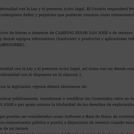
conformidad con la Ley y el presente Aviso Legal. El Usuario responder
ualesquiera daños y perjuicios que pudieran causarse como consecuenci
esivos de bienes o intereses de CAMPING PINAR SAN JOSE o de terceros 
s y demás equipos informáticos (hardware) o productos y aplicaciones in
CAMPINGRED).
rmidad con la Ley y el presente Aviso Legal, así como con las demás con
onformidad con lo dispuesto en la cláusula 1.
on la legislación vigente deberá abstenerse de:
omunicar públicamente, transformar o modificar los Contenidos salvo en lo
SE o por quien ostente la titularidad de los derechos de explotación
que puedan ser considerados como Software o Base de Datos de conformi
 su comunicación pública o puesta a disposición de terceros cuando esto
o de un tercero.