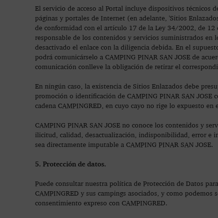
El servicio de acceso al Portal incluye dispositivos técnicos
páginas y portales de Internet (en adelante, 'Sitios Enlaz
de conformidad con el artículo 17 de la Ley 34/2002, de 12 d
responsable de los contenidos y servicios suministrados en l
desactivado el enlace con la diligencia debida. En el supues
podrá comunicárselo a CAMPING PINAR SAN JOSE de acuerdo co
comunicación conlleve la obligación de retirar el correspond
En ningún caso, la existencia de Sitios Enlazados debe presu
promoción o identificación de CAMPING PINAR SAN JOSE con l
cadena CAMPINGRED, en cuyo cayo no rige lo expuesto en el
CAMPING PINAR SAN JOSE no conoce los contenidos y servicio
ilicitud, calidad, desactualización, indisponibilidad, error e
sea directamente imputable a CAMPING PINAR SAN JOSE.
5. Protección de datos.
Puede consultar nuestra política de Protección de Datos par
CAMPINGRED y sus campings asociados, y como podemos ser c
consentimiento expreso con CAMPINGRED.