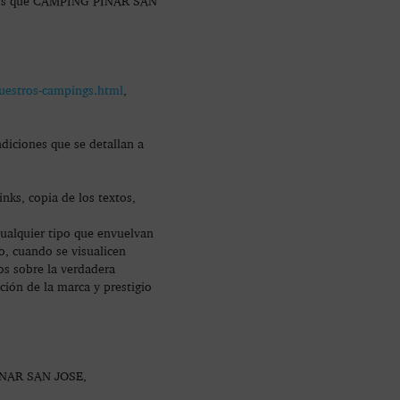
 datos que CAMPING PINAR SAN
uestros-campings.html
,
ndiciones que se detallan a
nks, copia de los textos,
cualquier tipo que envuelvan
so, cuando se visualicen
os sobre la verdadera
ción de la marca y prestigio
 PINAR SAN JOSE,