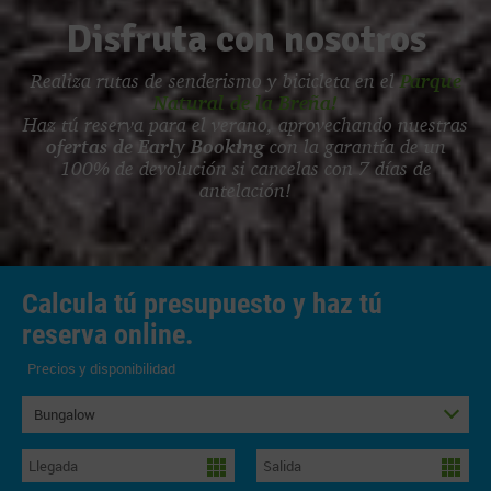
Disfruta con nosotros
Realiza rutas de senderismo y bicicleta en el
Parque
Natural de la Breña!
Haz tú reserva para el verano, aprovechando nuestras
ofertas de Early Booking
con la garantía de un
100% de devolución si cancelas con 7 días de
antelación!
Calcula tú presupuesto y haz tú
reserva online.
Precios y disponibilidad
Bungalow