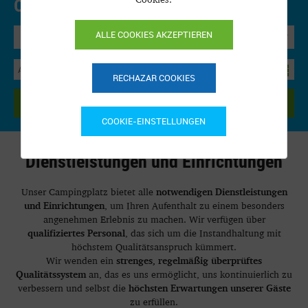
Online buchen.
Precios y disponibilidad
ALLE COOKIES AKZEPTIEREN
Bungalow
RECHAZAR COOKIES
SUCHEN
COOKIE-EINSTELLUNGEN
Dienstleistungen und Einrichtungen
notwendigen Dienstleistungen
Unser Campingplatz bietet alle
und Einrichtungen
, um Ihren Aufenthalt zu einem besonders
angenehmen Erlebnis zu machen. Wir verfügen über
qualifiziertes Personal
, das sich um die Instandhaltung mit
höchstem Qualitätsanspruch kümmert.
strenges, regelmäßig überprüftes
Wir wenden ein
Qualitätssystem
an, das es uns ermöglicht, uns kontinuierlich zu
höchsten Erwartungen unserer Gäste
verbessern und selbst die
zu erfüllen.