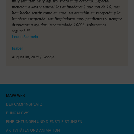
muy familiar. Muy agusto, trato muy cercano. Especial
mención a Javi y Laura( los animadores ) que son de 10, nos
han hecho sentir como en casa. La atención en recepción y la
limpieza estupenda. Las limpiadoras muy pendientes y siempre
dispuestas a ayudar. Recomendado 100%. Volveremos
seguro!!!”
Lesen Sie mehr
Isabel
August 08, 2025 / Google
MAPA WEB
DER CAMPINGPLATZ
BUNGALOWS
EINRICHTUNGEN UND DIENSTLEISTUNGEN
AKTIVITÄTEN UND ANIMATION