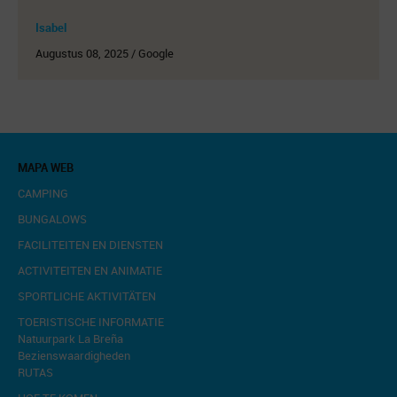
Isabel
Augustus 08, 2025 / Google
MAPA WEB
CAMPING
BUNGALOWS
FACILITEITEN EN DIENSTEN
ACTIVITEITEN EN ANIMATIE
SPORTLICHE AKTIVITÄTEN
TOERISTISCHE INFORMATIE
Natuurpark La Breña
Bezienswaardigheden
RUTAS